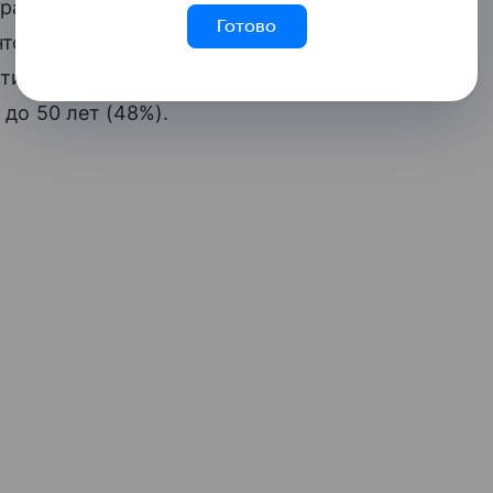
трация тех, кто готов менять планы из-
Готово
нтов старше 50 лет — сразу 48%.
ытий без радикальных решений чаще
 до 50 лет (48%).