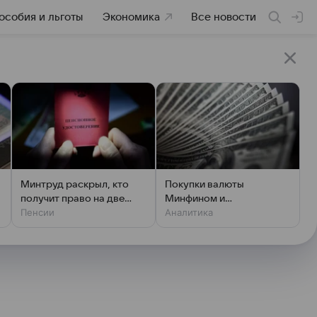
особия и льготы
Экономика
Все новости
Минтруд раскрыл, кто
Покупки валюты
получит право на две
Минфином и
Пенсии
Аналитика
пенсии
спекулянтами разогнали
курс до 83 руб./$