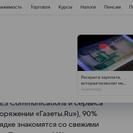
вижимость
Торговля
Курсы
Налоги
Пенсии
П
еочевидный способ
ка
ой подавляющее большинство
Раскрыта зарплата,
ледние новости о месте
которая позволит не
Аналитика
чувствовать зависти
естному исследованию
ES Communications и сервиса
оряжении «Газеты.Ru»), 90%
ядке знакомятся со свежими