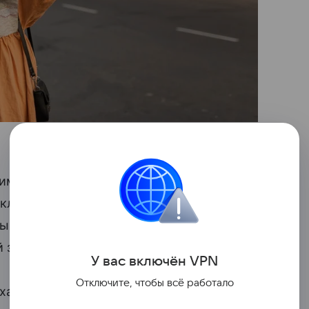
им просто интересно заранее знать,
сключительно туристические сводки,
ый десятый опрошенный (10%) честно
й зоны его совершенно не волнуют.
У вас включ
ён
V
P
N
Отключите, чтобы всё работало
ыха проявляет молодежь: 14% в возрасте