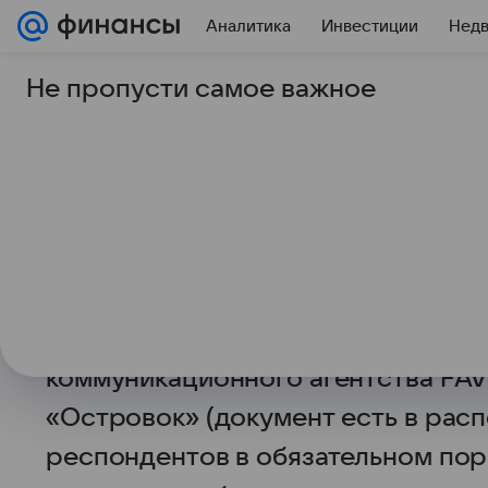
Аналитика
Инвестиции
Нед
Не пропусти самое важное
25 мая 2026
Финансы Mail
Россияне назвали н
выбора места отпус
Перед отпуском или командировк
россиян обязательно изучают пос
будущего отдыха. Согласно совм
коммуникационного агентства FAV
«Островок» (документ есть в расп
респондентов в обязательном пор