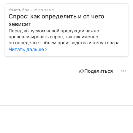
Узнать больше по теме
Спрос: как определить и от чего
зависит
Перед выпуском новой продукции важно
проанализировать спрос, так как именно
он определяет объем производства и цену товара.
С помощью эксперта расскажем, как рассчитать
Читать дальше
востребованность изделия на рынке.
Поделиться