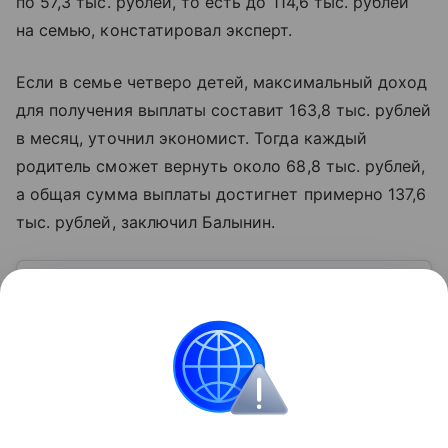
по 57,3 тыс. рублей, то есть до 114,6 тыс. рублей
на семью, констатировал эксперт.
Если в семье четверо детей, максимальный доход
для получения выплаты составит 163,8 тыс. рублей
в месяц, уточнил экономист. Тогда каждый
родитель сможет вернуть около 68,8 тыс. рублей,
а общая сумма выплаты достигнет примерно 137,6
тыс. рублей, заключил Балынин.
Узнать больше по теме
Доход: 5 основных видов
Рассказываем, что такое доход, какие бывают виды
и источники поступлений, а также какие активы
нельзя отнести к доходам.
Читать дальше