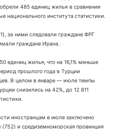
иобрели 485 единиц жилья в сравнении
ые национального института статистики.
1), за ними следовали граждане ФРГ
нимали граждане Ирана.
50 единиц жилья, что на 16,1% меньше
период прошлого года в Турции
цев. В целом в январе — июле темпы
рции снизились на 42%, до 12 811
атистики.
ости иностранцам в июле заключено
ул (752) и средиземноморская провинция