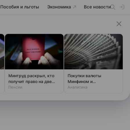
Пособия и льготы
Экономика
Все новости
Минтруд раскрыл, кто
Покупки валюты
получит право на две
Минфином и
пенсии
Пенсии
спекулянтами разогнали
Аналитика
курс до 83 руб./$