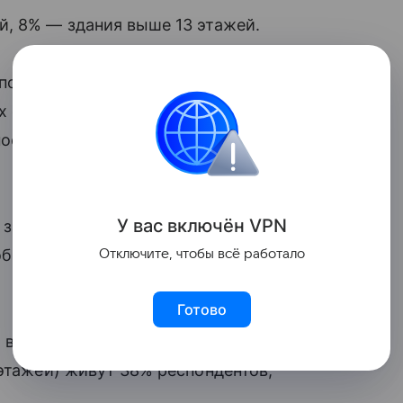
й, 8% — здания выше 13 этажей.
онденты назвали низкую плотность
х ситуациях и эмоциональный комфорт.
ость: меньшее время на передвижение
У вас включ
ён
V
P
N
 за квартиру в малоэтажном доме, еще
бщили, что не готовы платить больше
Отключите, чтобы всё работало
Готово
в домах высотой от одного до пяти
 этажей) живут 38% респондентов,