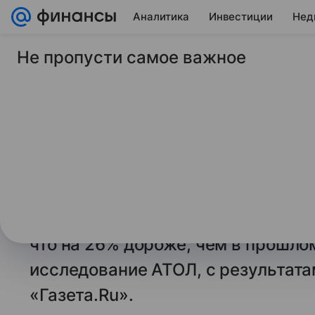
Аналитика
Инвестиции
Нед
Не пропусти самое важное
10 октября 2024
Газета.Ру
Россиянам стало до
зубы
Базовый набор для ухода за поло
зубов, состоящий из зубной щетки
и ополаскивателя) в среднем росс
что на 26% дороже, чем в прошлом
исследование АТОЛ, с результата
«Газета.Ru».