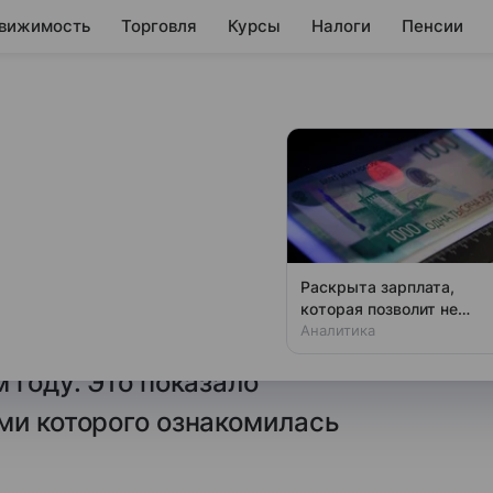
вижимость
Торговля
Курсы
Налоги
Пенсии
роже чистить
стью рта (комплект для чистки
Раскрыта зарплата,
, пасты, нити
которая позволит не
чувствовать зависти
Аналитика
ияне покупают за 1207 ₽,
 году. Это показало
ми которого ознакомилась