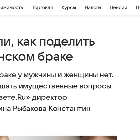
вижимость
Торговля
Курсы
Налоги
Пенсии
П
и, как поделить
нском браке
раке у мужчины и женщины нет.
решать имущественные вопросы
зете.Ru» директор
ина Рыбакова Константин