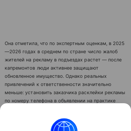
Она отметила, что по экспертным оценкам, в 2025
—2026 годах в среднем по стране число жалоб
жителей на рекламу в подъездах растет — после
капремонтов люди активнее защищают
обновленное имущество. Однако реальных
привлечений к ответственности значительно
меньше: установить заказчика расклейки рекламы
по номеру телефона в объявлении на практике
почти невозможно.
«Данная информация носит исключительно