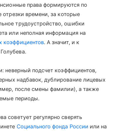
пенсионные права формируются по
е отрезки времени, за которые
льное трудоустройство, ошибки
ета или неполная информация на
х коэффициентов
. А значит, и к
Голубева.
ои: неверный подсчет коэффициентов,
ерных надбавок, дублирование лицевых
имер, после смены фамилии), а также
аемые периоды.
ва советует регулярно сверять
бинете
Социального фонда России
или на