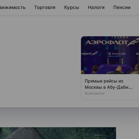
вижимость
Торговля
Курсы
Налоги
Пенсии
вали смириться с
лей в сетевых
Прямые рейсы из
Москвы в Абу-Даби:
тевых магазинах до 600−700
«Аэрофлот» раскрыл
Компании
ют в соцсетях, объясняется
детали