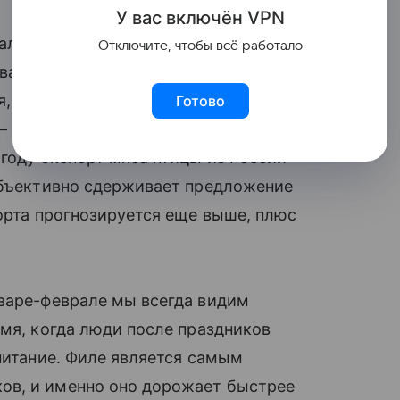
У вас включ
ён
V
P
N
сально: как это мы, крупнейший
Отключите, чтобы всё работало
ваемся с ростом цен внутри страны?
ия, страны
ЕАЭС
готовы платить в валюте
Готово
— это коммерческая структура,
 году экспорт мяса птицы из России
 объективно сдерживает предложение
порта прогнозируется еще выше, плюс
нваре-феврале мы всегда видим
емя, когда люди после праздников
 питание. Филе является самым
ов, и именно оно дорожает быстрее