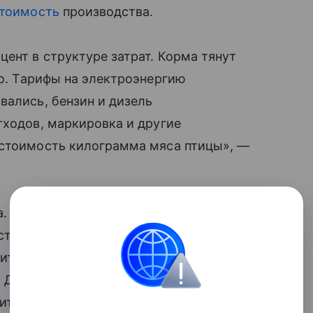
тоимость
производства.
ент в структуре затрат. Корма тянут
во. Тарифы на электроэнергию
вались, бензин и дизель
тходов, маркировка и другие
 стоимость килограмма мяса птицы», —
. С 2026 года повысилась ставка
НДС
,
тоимость для тех, кто не работает
тель платит налог государству, и эта
. Для крупных сетей это плюс 2−3%
вительные цифры.