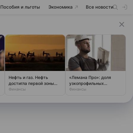
Пособия и льготы
Экономика
Все новости
Нефть и газ. Нефть
«Лемана Про»: доля
достигла первой зоны
узкопрофильных
отскока
Финансы
мастеров по ремонту
Финансы
жилья упала вдвое