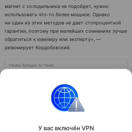
магнит с холодильника не подойдет, нужно
использовать что-то более мощное. Однако
ни один из этих методов не дает стопроцентной
гарантии, поэтому при малейших сомнениях лучше
обратиться к ювелиру или эксперту», —
резюмирует Кордобовский.
Узнать больше по теме
Лицензия: виды и особенности
получения
В статье расскажем, кому нужна лицензия, а также
выделим особенности, которые необходимо
учитывать при ее получении.
Читать дальше
Поделиться
У вас включ
ён
V
P
N