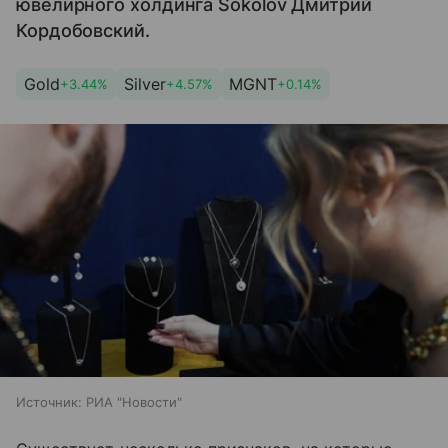
ювелирного холдинга Sokolov Дмитрий
Кордобовский.
Gold
Silver
MGNT
+3.44%
+4.57%
+0.14%
Источник:
РИА "Новости"