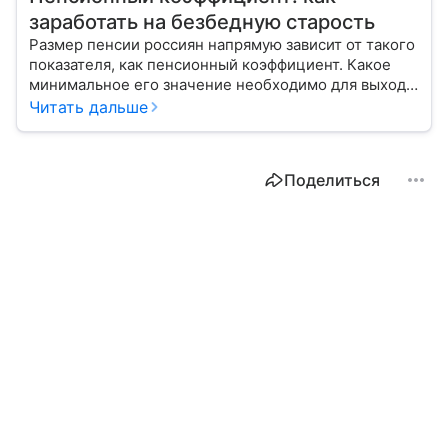
заработать на безбедную старость
Размер пенсии россиян напрямую зависит от такого
показателя, как пенсионный коэффициент. Какое
минимальное его значение необходимо для выхода
на заслуженный отдых, расскажем в материале с
Читать дальше
помощью эксперта.
Поделиться