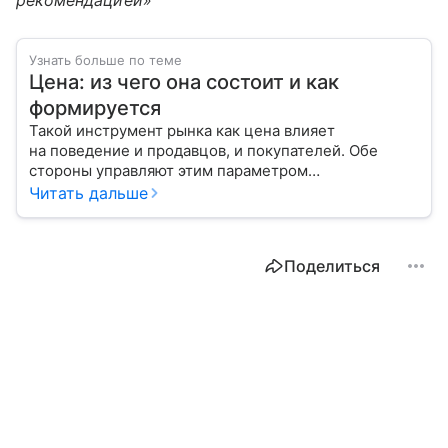
рекомендацией»
Узнать больше по теме
Цена: из чего она состоит и как
формируется
Такой инструмент рынка как цена влияет
на поведение и продавцов, и покупателей. Обе
стороны управляют этим параметром
для достижения своих целей. Как именно они это
Читать дальше
делают, расскажем в материале.
Поделиться