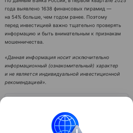
По данным Банка России, в первом квартале 2025
года выявлено 1638 финансовых пирамид —
на 54% больше, чем годом ранее. Поэтому
перед инвестицией важно тщательно проверять
информацию и быть внимательным к признакам
мошенничества.
«Данная информация носит исключительно
информационный (ознакомительный) характер
и не является индивидуальной инвестиционной
рекомендацией».
Узнать больше по теме
Стартап: путь от инновационной идеи
до успешного бизнеса
Мир стартапов манит безграничными
возможностями. Эти проекты меняют индустрии
и создают новые рынки. В статье разберемся