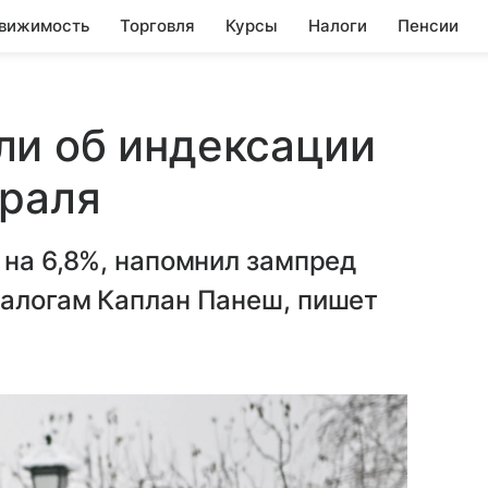
вижимость
Торговля
Курсы
Налоги
Пенсии
ли об индексации
враля
 на 6,8%, напомнил зампред
налогам Каплан Панеш, пишет