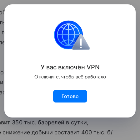
добычу и
экспорт
нефти во втором
 тыс.
баррелей
в сутки в рамках
 говорится в заявлении вице-премьера
ле 2024 года этот объем составлял 500
У вас включ
ён
V
P
N
ольное сокращение добычи и экспорта
Отключите, чтобы всё работало
ки во втором квартале 2024 года
астницами ОПЕК+», — говорится
Готово
вит 350 тыс. баррелей в сутки,
ае снижение добычи составит 400 тыс. б/