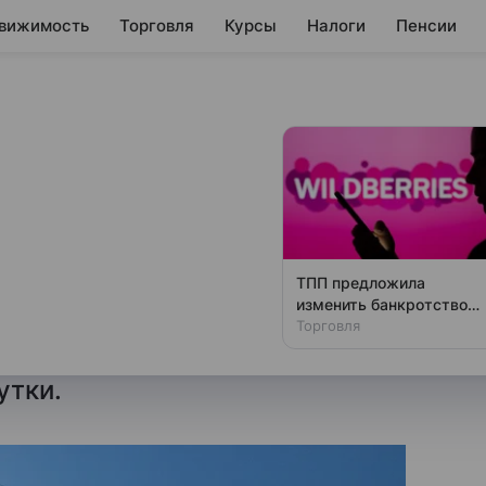
вижимость
Торговля
Курсы
Налоги
Пенсии
вартале 2024 года
ефти на 471 тыс.
ТПП предложила
изменить банкротство
 Александра Новака, в апреле
для селлеров Wildberries
Торговля
тыс. баррелей в сутки,
утки.