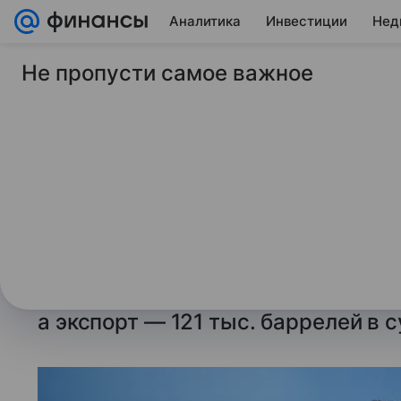
Аналитика
Инвестиции
Нед
Не пропусти самое важное
3 марта 2024
ТАСС
Россия во втором к
сократит поставки н
б/с
По словам вице-премьера России
сокращение добычи составит 350 
а экспорт — 121 тыс. баррелей в с