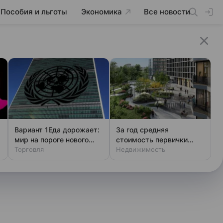
Пособия и льготы
Экономика
Все новости
Вариант 1Еда дорожает:
За год средняя
мир на пороге нового
стоимость первички
кризиса
Торговля
Москвы снизилась
Недвижимость
только в ЦАО