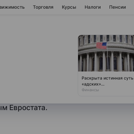
вижимость
Торговля
Курсы
Налоги
Пенсии
кратила импорт
ума за четыре
Раскрыта истинная суть
«адских»
т немецкого шоколада
антироссийских санкций
Финансы
 года — 8 миллионов евро,
США
ым Евростата.