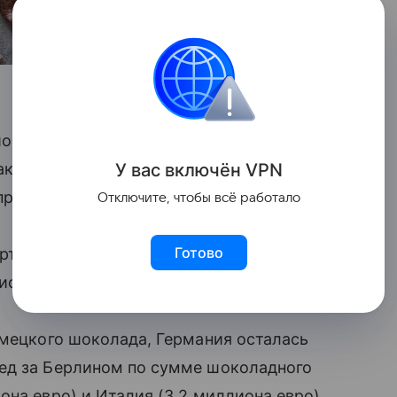
шоколад из Германии на 8,2 миллиона
аким образом, сумма поставок упала
У вас включ
ён
V
P
N
преля 2022 года.
Отключите, чтобы всё работало
Готово
орт шоколада из стран Евросоюза —
иона евро.
емецкого шоколада, Германия осталась
ед за Берлином по сумме шоколадного
на евро) и Италия (3,2 миллиона евро).