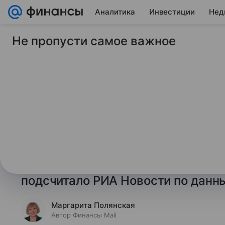
Аналитика
Инвестиции
Нед
Не пропусти самое важное
19 июня 2026
Финансы Mail
Россия в апреле со
шоколада до миним
года
Россия в апреле сократила импор
до минимальной суммы за четыре
подсчитало РИА Новости по данн
Маргарита Полянская
Автор Финансы Mail