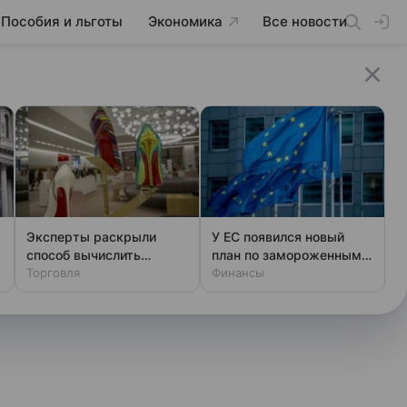
Пособия и льготы
Экономика
Все новости
Эксперты раскрыли
У ЕС появился новый
способ вычислить
план по замороженным
фальшивый люкс за
Торговля
активам России
Финансы
минуту