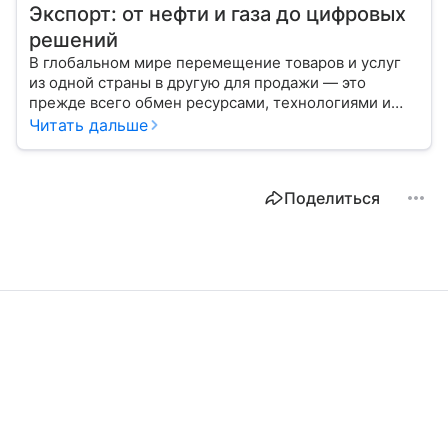
Экспорт: от нефти и газа до цифровых
решений
В глобальном мире перемещение товаров и услуг
из одной страны в другую для продажи — это
прежде всего обмен ресурсами, технологиями и
культурой. В статье разберем, как работает экспорт
Читать дальше
и чем он отличается от импорта.
Поделиться