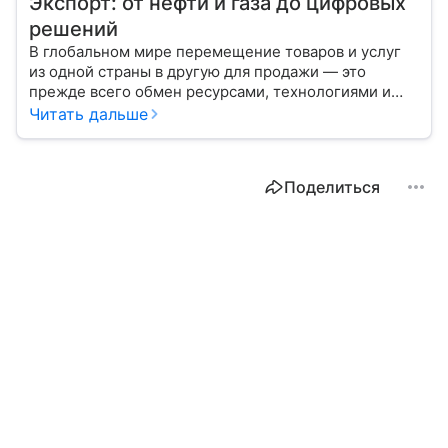
Экспорт: от нефти и газа до цифровых
решений
В глобальном мире перемещение товаров и услуг
из одной страны в другую для продажи — это
прежде всего обмен ресурсами, технологиями и
культурой. В статье разберем, как работает экспорт
Читать дальше
и чем он отличается от импорта.
Поделиться