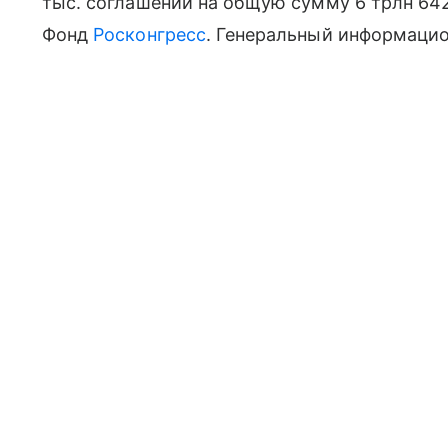
тыс. соглашений на общую сумму 6 трлн 64
Фонд
Росконгресс
. Генеральный информаци