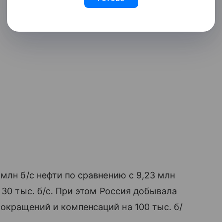
млн б/с нефти по сравнению с 9,23 млн
 30 тыс. б/с. При этом Россия добывала
окращений и компенсаций на 100 тыс. б/