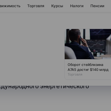
вижимость
Торговля
Курсы
Налоги
Пенсии
оходы от экспорта
ктов
 и нефтепродуктов в июле
Оборот стейблкоина
шлым месяцем на 7% или
А7А5 достиг $140 млрд
Торговля
высоких цен — до 14,32 млрд
ждународного энергетического