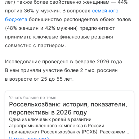
лет) также более свойственно женщинам — 44%
против 36% у мужчин. В вопросах
семейного
бюджета
большинство респондентов обоих полов
(48% женщин и 42% мужчин) предпочитают
принимать ключевые финансовые решения
совместно с партнером.
Исследование проведено в феврале 2026 года.
В нем приняли участие более 2 тыс. россиян
в возрасте от 25 до 55 лет.
Узнать больше по теме
Россельхозбанк: история, показатели,
перспективы в 2026 году
Одна из ключевых ролей в развитии
агропромышленного комплекса в России
принадлежит Россельхозбанку (РСХБ). Расскажем
об истории его создания, доходах и дадим прогноз
Читать дальше