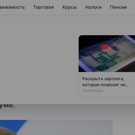
вижимость
Торговля
Курсы
Налоги
Пенсии
енило санкции
ссийских рыбаков
сти.
Ограничительные меры
Раскрыта зарплата,
не критичны для российских
которая позволит не
чувствовать зависти
Аналитика
ава ведомства Илья Шестаков
уме.