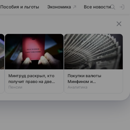
Пособия и льготы
Экономика
Все новости
Минтруд раскрыл, кто
Покупки валюты
получит право на две
Минфином и
пенсии
Пенсии
спекулянтами разогнали
Аналитика
курс до 83 руб./$