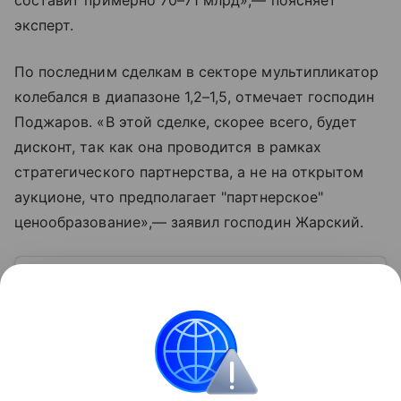
составит примерно 70–71 млрд»,— поясняет
эксперт.
По последним сделкам в секторе мультипликатор
колебался в диапазоне 1,2–1,5, отмечает господин
Поджаров. «В этой сделке, скорее всего, будет
дисконт, так как она проводится в рамках
стратегического партнерства, а не на открытом
аукционе, что предполагает "партнерское"
ценообразование»,— заявил господин Жарский.
Узнать больше по теме
Капитал: основа успешного бизнеса
В статье рассмотрим, что скрывается за понятием
капитала, какие его виды существуют и как им
грамотно управлять.
Читать дальше