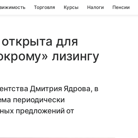
вижимость
Торговля
Курсы
Налоги
Пенсии
 открыта для
окрому» лизингу
ентства Дмитрия Ядрова, в
ема периодически
тных предложений от