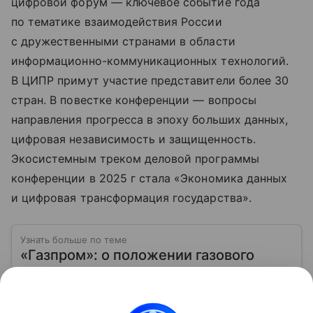
цифровой форум — ключевое событие года
по тематике взаимодействия России
с дружественными странами в области
информационно-коммуникационных технологий.
В ЦИПР примут участие представители более 30
стран. В повестке конференции — вопросы
направления прогресса в эпоху больших данных,
цифровая независимость и защищенность.
Экосистемным треком деловой программы
конференции в 2025 г стала «Экономика данных
и цифровая трансформация государства».
Узнать больше по теме
«Газпром»: о положении газового
гиганта на фондовом рынке в 2026
году
Расскажем, как инвестировать в ценные бумаги