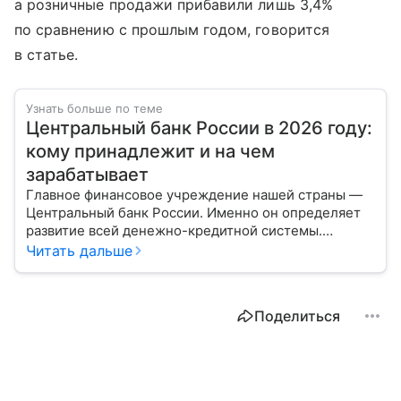
а розничные продажи прибавили лишь 3,4%
по сравнению с прошлым годом, говорится
в статье.
Узнать больше по теме
Центральный банк России в 2026 году:
кому принадлежит и на чем
зарабатывает
Главное финансовое учреждение нашей страны —
Центральный банк России. Именно он определяет
развитие всей денежно-кредитной системы.
Расскажем о его структуре, задачах и дадим
Читать дальше
прогноз эксперта по размеру ключевой ставки в РФ.
Поделиться