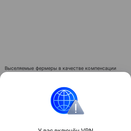
Выселяемые фермеры в качестве компенсации
получат от 12 до 30 долларов за квадратный метр
сельскохозяйственных угодий и запасы риса
на несколько месяцев. Один из фермеров отметил,
что за отказ от земли может получить не олее 3,2
тысячи долларов — сумма меньше средней
годовой зарплаты во Вьетнаме.
У вас включ
ён
V
P
N