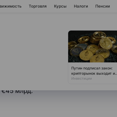
вижимость
Торговля
Курсы
Налоги
Пенсии
нковская битва в
нцу
банковских битв в Европе
Путин подписал закон:
общила, что теперь
крипторынок выходит из
тени
Инвестиции
bank в рамках своей попытки
 €45 млрд.