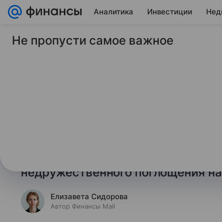
Аналитика
Инвестиции
Нед
Не пропусти самое важное
9 июля 2026
Финансы Mail
Reuters: крупная ба
Европе близка к ко
Одна из самых продолжительных 
близится к развязке: UniCredit со
контролирует 48% акций Commerz
недружественного поглощения на
Елизавета Сидорова
Автор Финансы Mail