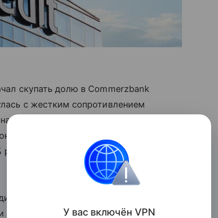
начал скупать долю в Commerzbank
нулась с жестким сопротивлением
, насколько сложно проводить
оне. В Commerzbank заявили,
% розничных и институциональных
ит на сторону UniCredit, пишет
У вас включ
ён
V
P
N
ти федеральной земли Гессен призвали