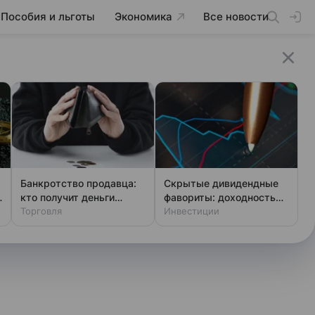
Пособия и льготы
Экономика
Все новости
Банкротство продавца:
Скрытые дивидендные
кто получит деньги
фавориты: доходность
первым
Торговля
выше ключевой ставки
Инвестиции