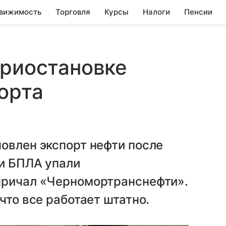
вижимость
Торговля
Курсы
Налоги
Пенсии
приостановке
орта
овлен экспорт нефти после
ки БПЛА упали
причал «Черномортранснефти».
что все работает штатно.