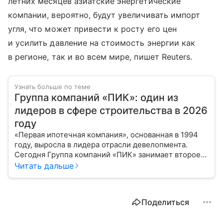
летних месяцев азиатские энергетические
компании, вероятно, будут увеличивать импорт
угля, что может привести к росту его цен
и усилить давление на стоимость энергии как
в регионе, так и во всем мире, пишет Reuters.
Узнать больше по теме
Группа компаний «ПИК»: один из
лидеров в сфере строительства в 2026
году
«Первая ипотечная компания», основанная в 1994
году, выросла в лидера отрасли девелопмента.
Сегодня Группа компаний «ПИК» занимает второе
место по объемам строящегося жилья в России.
Читать дальше
Расскажем о финансовых показателях холдинга.
Поделиться