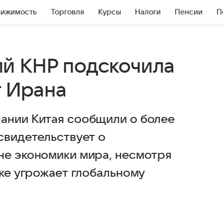
вижимость
Торговля
Курсы
Налоги
Пенсии
П
й КНР подскочила
г Ирана
ании Китая сообщили о более
свидетельствует о
не экономики мира, несмотря
оке угрожает глобальному