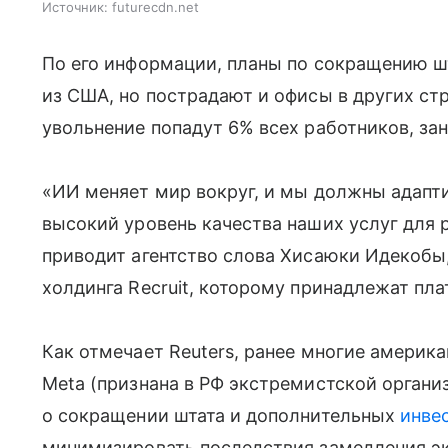
Источник:
futurecdn.net
По его информации, планы по сокращению ш
из США, но пострадают и офисы в других ст
увольнение попадут 6% всех работников, за
«ИИ меняет мир вокруг, и мы должны адапти
высокий уровень качества наших услуг для 
приводит агентство слова Хисаюки Идекобы,
холдинга Recruit, которому принадлежат пла
Как отмечает Reuters, ранее многие америк
Meta (признана в РФ экстремистской организ
о сокращении штата и дополнительных
инве
минимизировать последствия замедления эк