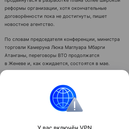
продвинуться в разработке плана более широкой
реформы организации, хотя окончательные
договорённости пока не достигнуты, пишет
новостное агентство.
По словам председателя конференции, министра
торговли Камеруна Люка Маглуара Мбарги
Атанганы, переговоры ВТО продолжатся
в Женеве и, как ожидается, состоятся в мае.
Узнать больше по теме
Доход: 5 основных видов
Рассказываем, что такое доход, какие бывают виды
и источники поступлений, а также какие активы
нельзя отнести к доходам.
Читать дальше
У вас включ
ён
V
P
N