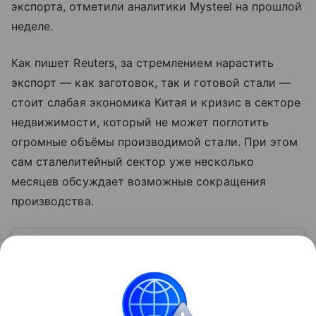
экспорта, отметили аналитики Mysteel на прошлой
неделе.
Как пишет Reuters, за стремлением нарастить
экспорт — как заготовок, так и готовой стали —
стоит слабая экономика Китая и кризис в секторе
недвижимости, который не может поглотить
огромные объёмы производимой стали. При этом
сам сталелитейный сектор уже несколько
месяцев обсуждает возможные сокращения
производства.
Узнать больше по теме
Экспорт: от нефти и газа до цифровых
решений
В глобальном мире перемещение товаров и услуг
из одной страны в другую для продажи — это