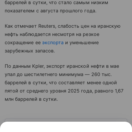
баррелей в сутки, что стало самым низким
показателем с августа прошлого года.
Как отмечает Reuters, слабость цен на иранскую
нефть наблюдается несмотря на резкое
сокращение ее
экспорта
и уменьшение
зарубежных запасов.
По данным Kpler, экспорт иранской нефти в мае
упал до шестилетнего минимума — 260 тыс.
баррелей в сутки, что составляет менее одной
пятой от среднего уровня 2025 года, равного 1,67
млн баррелей в сутки.
Узнать больше по теме
Спрос: как определить и от чего