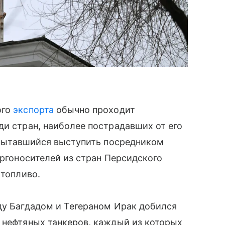
ого
экспорта
обычно проходит
ди стран, наиболее пострадавших от его
 пытавшийся выступить посредником
ергоносителей из стран Персидского
 топливо.
ду Багдадом и Тегераном Ирак добился
 нефтяных танкеров, каждый из которых