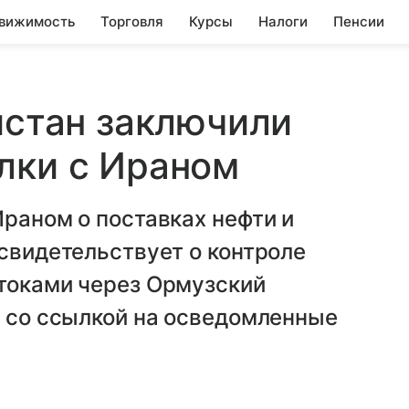
вижимость
Торговля
Курсы
Налоги
Пенсии
истан заключили
лки с Ираном
Ираном о поставках нефти и
 свидетельствует о контроле
отоками через Ормузский
s со ссылкой на осведомленные