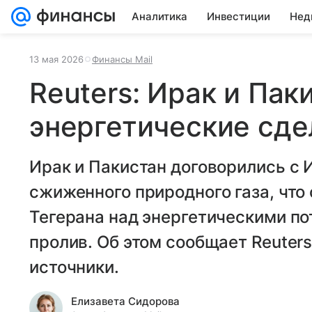
Аналитика
Инвестиции
Нед
13 мая 2026
Финансы Mail
Reuters: Ирак и Пак
энергетические сде
Ирак и Пакистан договорились с 
сжиженного природного газа, что
Тегерана над энергетическими п
пролив. Об этом сообщает Reuter
источники.
Елизавета Сидорова