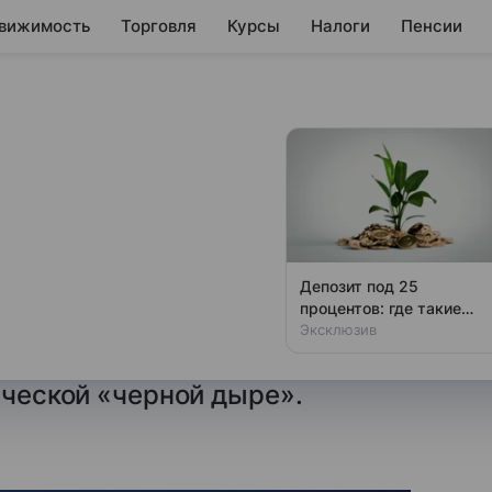
вижимость
Торговля
Курсы
Налоги
Пенсии
по Украине может
нсовой «черной
Депозит под 25
процентов: где такие
изация предложенного США
ставки
Эксклюзив
на Украине может привести
ической «черной дыре».