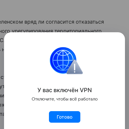
ленском вряд ли согласится отказаться
ьного урегулирования территориального
. Reuters считает, что это создаст очаг
 негативное влияние на экономику
, стоимость восстановления Украины
утверждал, что Украина должна
У вас включ
ён
V
P
N
авительств, международных организаций
Отключите, чтобы всё работало
может привлечь частный иностранный
сстановление Украины в первую очередь
Готово