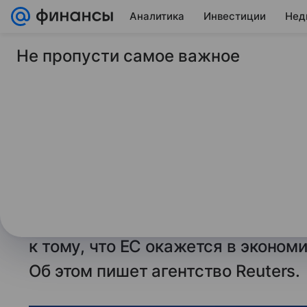
Аналитика
Инвестиции
Нед
Не пропусти самое важное
28 ноября 2025
ТАСС
Reuters: план США 
привести ЕС к фина
дыре»
ЛОНДОН, 28 ноября. /ТАСС/.
Реал
плана урегулирования конфликта 
к тому, что ЕС окажется в эконом
Об этом пишет агентство Reuters.