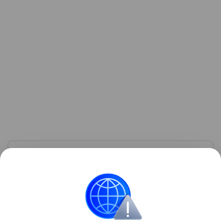
Узнать больше по теме
Инвестиции: как быстро и надежно
приумножить свои накопления
Просто и емко расскажем об инвестициях для
новичков и перечислим их основные ошибки.
Читать дальше