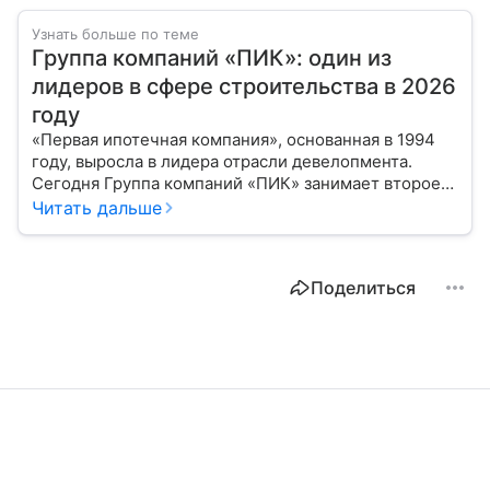
Узнать больше по теме
Группа компаний «ПИК»: один из
лидеров в сфере строительства в 2026
году
«Первая ипотечная компания», основанная в 1994
году, выросла в лидера отрасли девелопмента.
Сегодня Группа компаний «ПИК» занимает второе
место по объемам строящегося жилья в России.
Читать дальше
Расскажем о финансовых показателях холдинга.
Поделиться