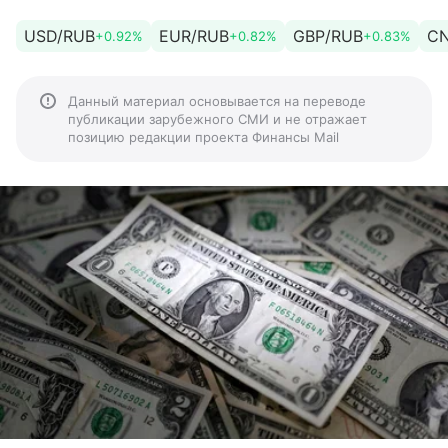
USD/RUB
EUR/RUB
GBP/RUB
CN
+0.92%
+0.82%
+0.83%
Данный материал основывается на переводе
публикации зарубежного СМИ и не отражает
позицию редакции проекта Финансы Mail