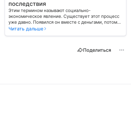
последствия
Этим термином называют социально-
экономическое явление. Существует этот процесс
уже давно. Появился он вместе с деньгами, потому
что эти составляющие неразрывно связаны друг с
Читать дальше
другом.
Поделиться