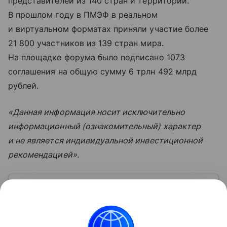
представителей из 140 стран и территорий.
В прошлом году в ПМЭФ в реальном
и виртуальном форматах приняли участие более
21 800 участников из 139 стран мира.
На площадке форума было подписано 1073
соглашения на общую сумму 6 трлн 492 млрд
рублей.
«Данная информация носит исключительно
информационный (ознакомительный) характер
и не является индивидуальной инвестиционной
рекомендацией».
Узнать больше по теме
Спрос: как определить и от чего
зависит
Перед выпуском новой продукции важно