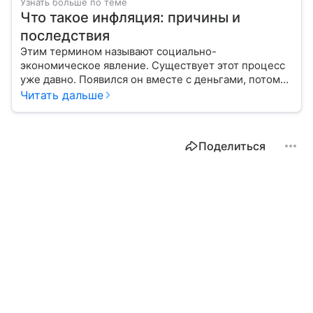
Узнать больше по теме
Что такое инфляция: причины и
последствия
Этим термином называют социально-
экономическое явление. Существует этот процесс
уже давно. Появился он вместе с деньгами, потому
что эти составляющие неразрывно связаны друг с
Читать дальше
другом.
Поделиться