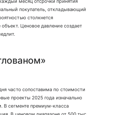
 каждый месяц отсрочки принятия
циальный покупатель, откладывающий
роятностью столкнется
 объект. Ценовое давление создает
медлит.
тлованом»
дня часто сопоставима по стоимости
Новые проекты 2025 года изначально
м. В сегменте премиум-класса
ция. В ценовом диапазоне от 500 тыс.