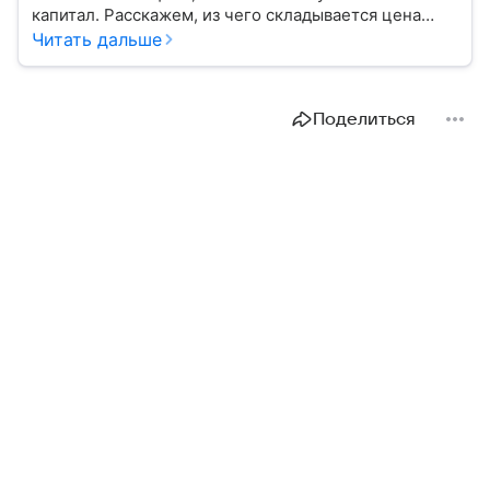
капитал. Расскажем, из чего складывается цена
размещения ценных бумаг, какие есть плюсы
Читать дальше
и минусы такого входа на биржу.
Поделиться