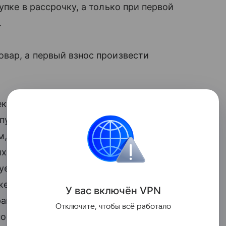
упке в рассрочку, а только при первой
.
вар, а первый взнос произвести
екта, председатель комитета Госдумы
епутаты сблизили регулирование
м, четко прописав требования
их нормы о защите прав потребителей.
твует упрощенному регулированию
же в целях обеспечения дополнительной
У вас включ
ён
V
P
N
рав требований по договорам рассрочки
Отключите, чтобы всё работало
 по его словам, рассрочка будет