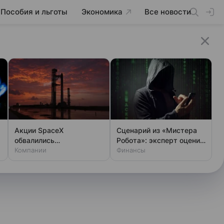
Пособия и льготы
Экономика
Все новости
Акции SpaceX
Сценарий из «Мистера
обвалились
Робота»: эксперт оценил
одновременно с аварией
Компании
шансы хакеров
Финансы
на Луне