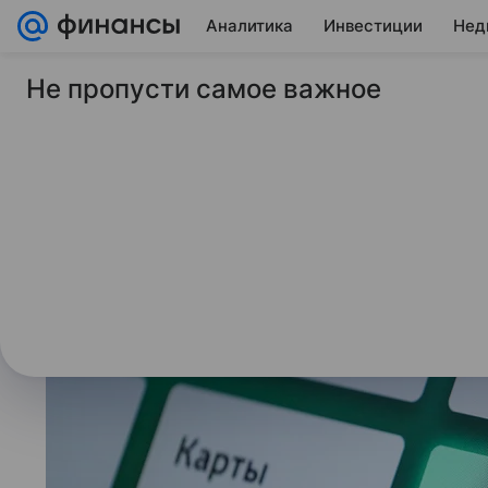
Аналитика
Инвестиции
Нед
Не пропусти самое важное
20 июля 2025
Газета Коммерсантъ
Рассрочку приблизи
Сервисам BNPL прописали требов
законопроекта.