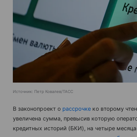
Источник:
Петр Ковалев/ТАСС
В законопроект о
рассрочке
ко второму чте
увеличена сумма, превысив которую операто
кредитных историй (БКИ), на четыре месяца 