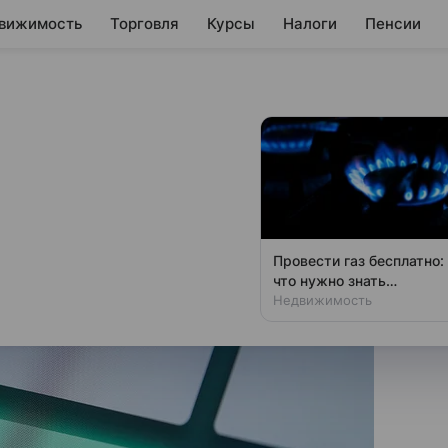
вижимость
Торговля
Курсы
Налоги
Пенсии
ли к кредиту
ания ко второму чтению
Провести газ бесплатно:
что нужно знать
владельцам дач
Недвижимость