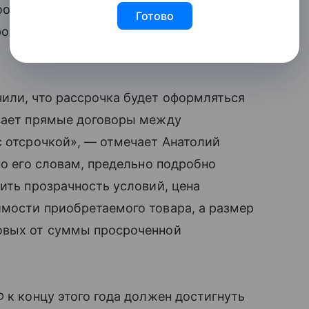
оответствующие услуги смогут
Готово
рочки, подпадающие под надзор Банка
или, что рассрочка будет оформляться
ивает прямые договоры между
с отсрочкой», — отмечает Анатолий
по его словам, предельно подробно
ить прозрачность условий, цена
имости приобретаемого товара, а размер
овых от суммы просроченной
 к концу этого года должен достигнуть