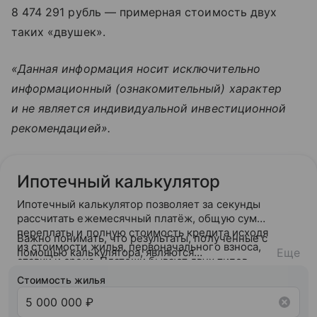
8 474 291 рубль — примерная стоимость двух
таких «двушек».
«Данная информация носит исключительно
информационный (ознакомительный) характер
и не является индивидуальной инвестиционной
рекомендацией».
Ипотечный калькулятор
Ипотечный калькулятор позволяет за секунды
рассчитать ежемесячный платёж, общую сумму
переплаты и полную стоимость кредита исходя
Важно понимать, что результаты, полученные с
из стоимости жилья, первоначального взноса,
помощью калькулятора, являются
Еще
ставки и срока. Платежи бывают двух типов —
ориентировочными. После подачи заявки банк
аннуитетный (фиксированный на весь срок) или
ознакомится с вашей кредитной историей и
Стоимость жилья
дифференцированный (убывающий).
кредитным рейтингом и на основании вашего
кредитного потенциала предложит точные