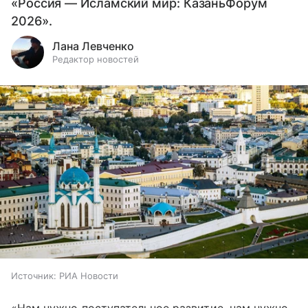
«Россия — Исламский мир: КазаньФорум
2026».
Лана Левченко
Редактор новостей
Источник:
РИА Новости