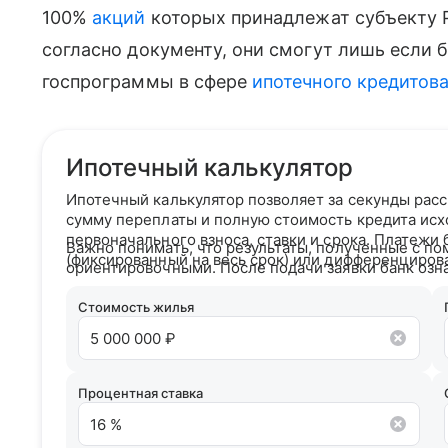
100%
акций
которых принадлежат субъекту 
согласно документу, они смогут лишь если 
госпрограммы в сфере
ипотечного кредитов
Ипотечный калькулятор
Ипотечный калькулятор позволяет за секунды рас
сумму переплаты и полную стоимость кредита исх
первоначального взноса, ставки и срока. Платежи
Важно понимать, что результаты, полученные с по
(фиксированный на весь срок) или дифференциров
ориентировочными. После подачи заявки банк озн
кредитным рейтингом и на основании вашего кре
условия сотрудничества.
Стоимость жилья
Процентная ставка