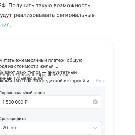
РФ. Получить такую возможность,
будут реализовывать региональные
ания
.
считать ежемесячный платёж, общую
одя из стоимости жилья,
 бывают двух типов — аннуитетный
мощью калькулятора, являются
анный (убывающий).
акомится с вашей кредитной историей и
Еще
дитного потенциала предложит точные
Первоначальный взнос
Срок кредита
20 лет