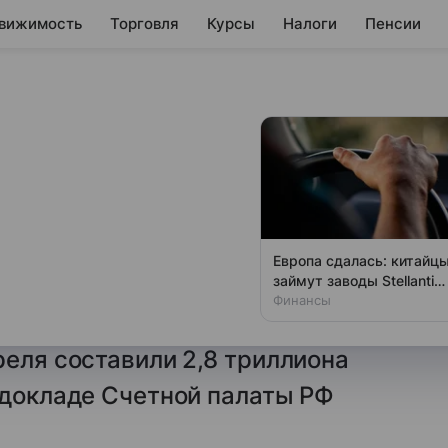
вижимость
Торговля
Курсы
Налоги
Пенсии
нсионное
и на 50,8
Европа сдалась: китайц
займут заводы Stellantis
ии (СФР) в январе-марте 2026
и Ford
Финансы
граждан выросли на 50,8
реля составили 2,8 триллиона
 докладе Счетной палаты РФ