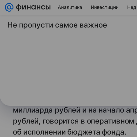
Аналитика
Инвестиции
Нед
Не пропусти самое важное
17 июня 2026
Финансы Mail
Расходы СФР на пе
обеспечение выросл
миллиарда рублей
Расходы Социального фонда Росс
года на пенсионное обеспечение 
миллиарда рублей и на начало ап
рублей, говорится в оперативном
об исполнении бюджета фонда.