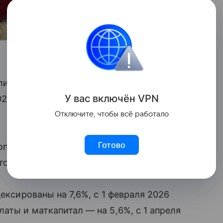
и по сравнению с 1 кварталом 2025 года
У вас включ
ён
V
P
N
026 года 2,8 трлн рублей», — отметила
Отключите, чтобы всё работало
Готово
роприятия по повышению размеров
говорится в материалах.
дексированы на 7,6%, с 1 февраля 2026
аты и маткапитал — на 5,6%, с 1 апреля